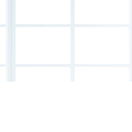
tt
chwenningen