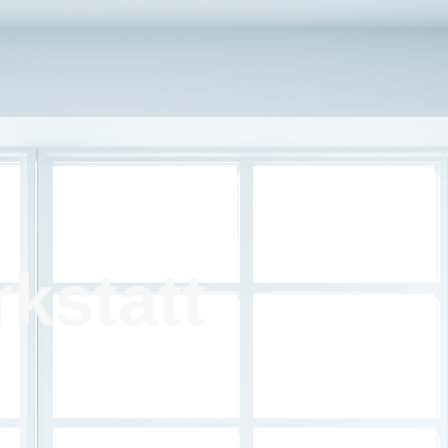
kst
att